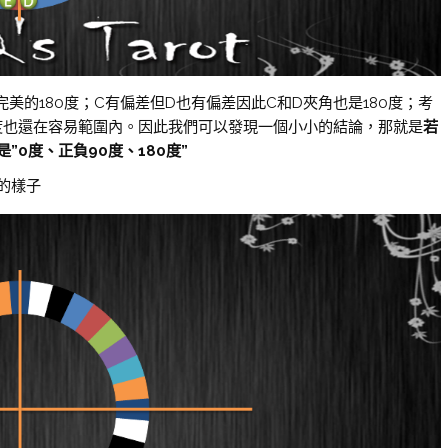
美的180度；C有偏差但D也有偏差因此C和D夾角也是180度；考
0度也還在容易範圍內。因此我們可以發現一個小小的結論，那就是
若
0度、正負90度、180度”
的樣子