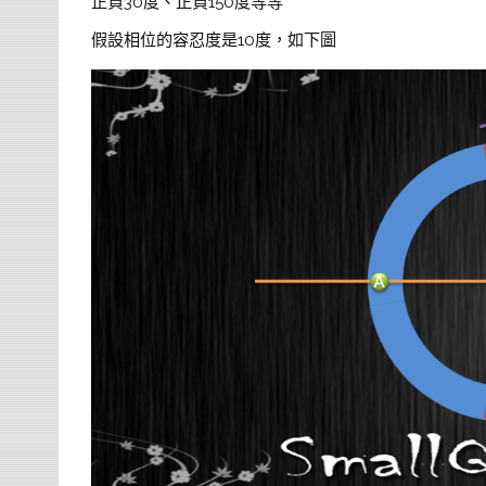
正負30度、正負150度等等
假設相位的容忍度是10度，如下圖