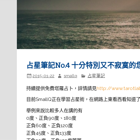
占星筆記No.4 十分特別又不寂寞的
2015-01-22
smallq
占星筆記
持續提供免費塔羅占卜，詳情請見
http://www.tarotla
目前SmallQ正在學習占星術，在網路上東看西看知道
舉例來說比較多人在講的有
0度、正負90度、180度
正負60度、正負120度
正負45度、正負133度