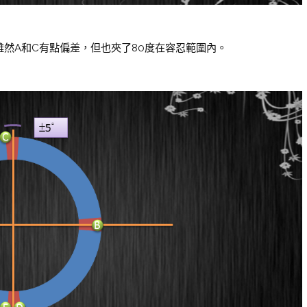
雖然A和C有點偏差，但也夾了80度在容忍範圍內。