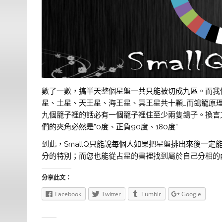
數了一數，搞半天整個星盤一共只能被切成九區。而我
星、土星、天王星、海王星、冥王星共十顆…而鴿籠原理
九個籠子裡的話必有一個籠子裡住至少兩隻鴿子。換言
們的夾角必然是”0度、正負90度、180度”
到此，SmallQ只能說每個人如果把星盤排出來後一定
分的特別；而您也能從占星的書裡找到屬於自己分相的
分享此文：
Facebook
Twitter
Tumblr
Google