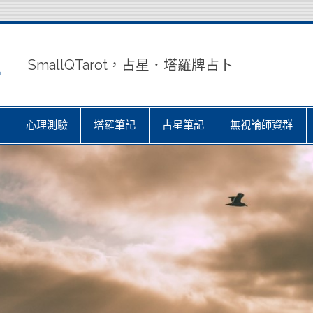
室
SmallQTarot，占星．塔羅牌占卜
心理測驗
塔羅筆記
占星筆記
無視論師資群