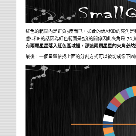
紅色的範圍內是正負5度而已，如此的話A和B的夾角是完
慮C和E的話因為紅色範圍是5度的關係因此夾角是17
有兩顆星星落入紅色區域裡，那這兩顆星星的夾角必然是”
最後，一個星盤依找上面的分割方式可以被切成像下圖