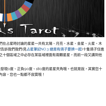
們在占星時討論的星星一共有太陽、月亮、水星、金星、火星、木
告訴我們我們(見
占星筆記NO.3 總是有鴿子要擠一起
)十隻鴿子住進
之十個區域之中必存在某區域裡面有兩顆星星，而前一段又講到他
能發現0度、正負90度、180度的星星夾角哦。也就是說，其實您十
內容，您也一點都不寂寞哦！