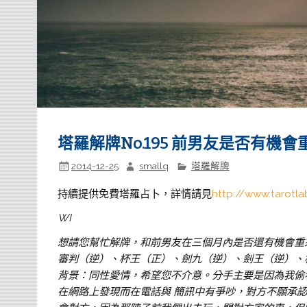
塔羅解牌No.195 前男友是否有機會
2014-12-25
smallq
塔羅解牌
持續提供免費塔羅占卜，詳情請見
http://www.tarotla
WI
想請您幫忙解牌，和前男友在三個月內是否還有機會重
審判（逆）、杯王（正）、劍九（逆）、劍王（逆）、
背景：同性愛情，希望您不介意。分手主要是因為我偷
在網路上發現而在電話與 簡訊中有爭吵，對方不願承