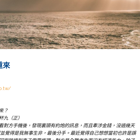
重來
b.tw/
來？
杯九（正）
看對方手機後，發現裏頭有約炮的訊息，而且牽涉金錢，沒過幾天
認並覺得是我無事生非，最後分手。最近覺得自己想想當初也許是誤