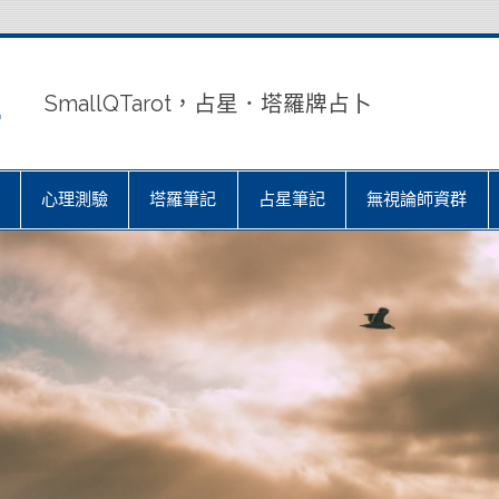
室
SmallQTarot，占星．塔羅牌占卜
心理測驗
塔羅筆記
占星筆記
無視論師資群