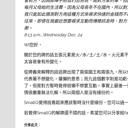
會對方，因為那陣子前我們出去玩，開對方家的車，但
每月父母給的生活費，因為父母長年不在國內，所以對
我只能如此猜測對方用這種方式來尋求快速的金錢而不
往來，即使在我最近想要尋求互動而傳簡訊息時，對方
謝。
8:13 a.m., Wednesday Dec. 24
WI您好，
關於您的牌的話五張元素是火/水/土/土/水。火元
太容易會有所變化。
從牌義來解釋的話這牌出現了兩張國王和兩張九，所以
代表著不想變化，傭懶的意思；而九這個數字則是功虧
了，但是對方暫時覺得很懶不想要互動。事實上最後一
情很嚴重無法化解，所以兩個人是沒有緣份的。
SmallQ覺得說看起來應該暫時沒什麼緣份，您可以
若覺得SmallQ的解牌還不錯的話，希望您可以分享給fa
分享此文：