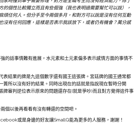
回家時撞到車子需要修理，對方是全職考生而沒有經濟能力，除了
方的個性比較獨立而且有些倔強（我也表明過需要幫忙可以說），
麻煩任何人。但分手至今兩個多月，和對方可以說是沒有任何互動
也沒有任何回應，這樣是否表示我該放下，或者仍有機會？萬分感
素不強的話事情難有進展，水元素和土元素偏多表示感情方面的事情不
代表結果的牌是九這個數字還有國王這張牌。宮廷牌的國王通常都
一簣所以沒有好的結果。同時出現在的話就是指說現在暫時分開
張牌審判逆位表示原來的問題還存在(就是爭吵)而且對方覺得這件事
過一兩個以後再看看有沒有轉還的空間吧。
cebook或是身邊的好友讓SmallQ能為更多的人服務，謝謝！