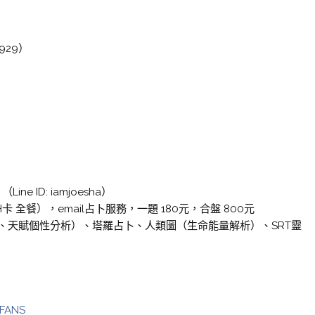
929）
ine ID: iamjoesha）
 全餐），email占卜服務，一題 180元，合盤 800元
、天賦個性分析）、塔羅占卜、人類圖（生命能量解析）、SRT靈
AFANS