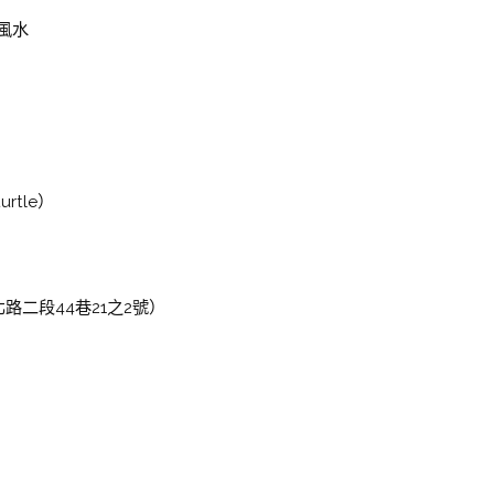
風水
rtle）
路二段44巷21之2號）