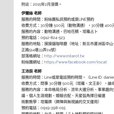
附註：2015年2月漲價。
伊爾絲 老師
服務的時間：粉絲團私訊預約或是LINE預約
收費方式：30分鐘 500元（動物溝通），30分鐘 40
服務的內容：動物溝通、巴哈花精、塔羅占卜
預約電話：0912-824-523
服務的地點：摸摸貓咖啡廳（地址：新北市蘆洲區中山一路6
正路514巷33弄24號）
部落格網址：
http://www.irstarot.tw
粉絲團網址：
https://www.facebook.com/irscat
王沛辰 老師
服務的時間：Line或是電話預約時間，（Line ID: daniel
收費方式：問事 30分鐘 500元（塔羅、文王卦），論
服務的內容：本命格局分析、流年大運分析、事業趨向
議、個人生涯規劃、婚姻合配、天星弧角擇日催運
術數教學：塔羅牌（牌陣與無視論的交叉運用）
預約電話：0919-398-015
服務的地點：台北、桃園（占卜地點預約時討論）