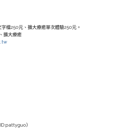
文字檔250元、擴大療癒單次體驗250元。
、擴大療癒
.tw
）
:pattyguo）