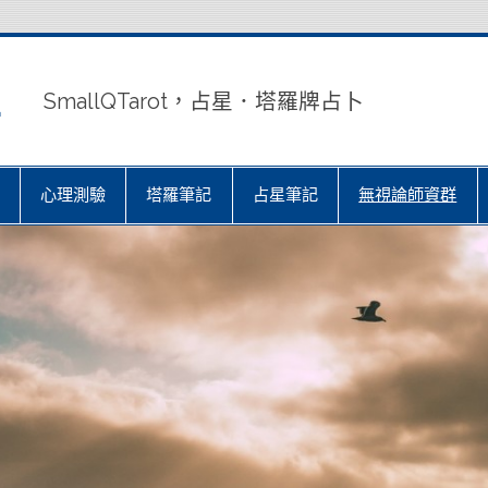
室
SmallQTarot，占星．塔羅牌占卜
心理測驗
塔羅筆記
占星筆記
無視論師資群