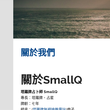
關於我們
關於SmallQ
塔羅牌占卜師 SmallQ
專長：塔羅牌、占星
牌齡：七年
師承：(
塔羅牌無視論推廣站
)磨子