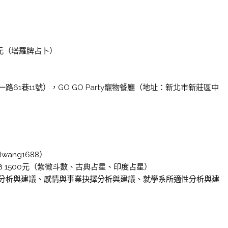
0元（塔羅牌占卜）
1巷11號），GO GO Party寵物餐廳（地址：新北市新莊區中
wang1688）
命 1500元（紫微斗數、古典占星、印度占星）
分析與建議、感情與事業抉擇分析與建議、就學系所適性分析與建