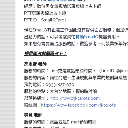
經歷：數位男女無視論塔羅牌線上占卜師
PTT塔羅板線上占卜師
PTT ID：SmallQTarot
現在SmallQ有正職工作因此沒有提供面占服務；但是仍
出點力的話，可以考慮幫忙
贊助SmallQ
機器費用。
如果您有需要面占服務的話，歡迎參考下列執業多年好
提供面占與網路占卜：
杰思麥 老師
服務的時間：Line或是電話預約時間，（Line ID: @jktar
服務的內容：兩性問題、生涯規劃與事業的規劃與建議
預約電話：0933-827-070
服務的地點：大台北地區，預約時討論
部落格網址：
http://www.jktarots.com
粉絲團：
https://www.facebook.com/jktarots
尋意 老師
服務的時間：電話或是E-mail預約時間