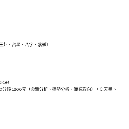
王卦、占星、八字、紫微）
ice）
:90分鐘 1200元（命盤分析、運勢分析、職業取向），C.天星卜